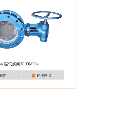
冷煤气蝶阀XLDM304