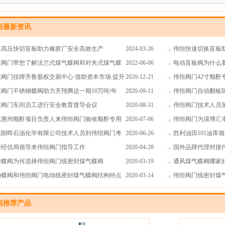
恒最新资讯
恒高压快切盲板助力橡胶厂安全高效生产
2024-03-26
伟恒快速切换盲板
恒阀门带您了解法兰式煤气蝶阀和对夹式煤气蝶
2022-06-06
电动盲板阀为什么
区别
恒阀门挂牌齐鲁股权交易中心 借助资本市场 提升
2020-12-21
伟恒阀门42寸顺
值 成就百年伟恒梦想
恒阀门不锈钢蝶阀助力齐翔腾达一期10万吨/年
2020-09-11
东业主验收
伟恒阀门自动翻板
A项目建成投产
恒阀门车间员工进行安全教育督导会议
2020-08-31
防毒面具
伟恒阀门技术人员
东惠州顺酐项目负责人来伟恒阀门验收顺酐专用
2020-07-06
密封蝶阀使用情况
伟恒阀门为淄博汇
封保温蝶阀及顺酐专用翻板隔断阀
东朗晖石油化学有限公司技术人员到伟恒阀门考
2020-06-26
阀
胜利油田101油库
连杆保温蝶阀
博经信局领导来伟恒阀门指导工作
2020-04-28
国外品牌代理对接
接蝶阀为何选择伟恒阀门线密封煤气蝶阀
2020-03-19
通风煤气蝶阀哪家
动蝶阀和伟恒阀门电动线密封煤气蝶阀结构特点
2020-03-14
伟恒阀门线密封煤
么不同
质
恒推荐产品