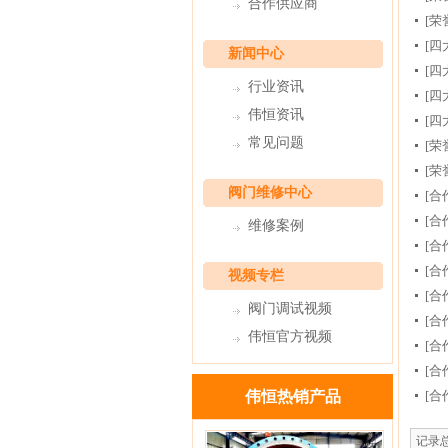
合作供应商
虑
[荣
[四
新闻中心
[四
行业资讯
[四
伟恒资讯
[四
常见问题
[荣
[荣
阀门维修中心
[合
[合
维修案例
[合
[合
视频专栏
[合
阀门调试视频
[合
伟恒官方视频
[合
[合
伟恒热销产品
[合
记录总