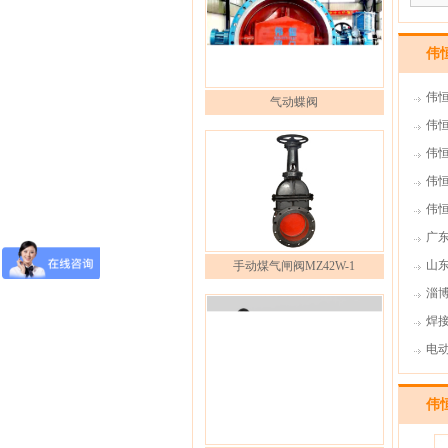
伟
伟
气动蝶阀
伟
阀的
伟
股权价
伟
MM
伟
广
线密
山
手动煤气闸阀MZ42W-1
察四
淄
焊
电
有什
伟