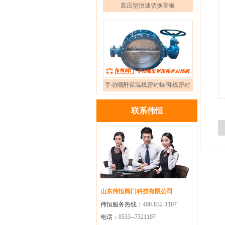
高压型快速切换盲板
手动顺酐保温线密封蝶阀|线密封
顺酐保温蝶阀XDM304,XDM904
联系伟恒
型
山东伟恒阀门科技有限公司
伟恒服务热线：
400-832-1107
电话：
0533--7321107