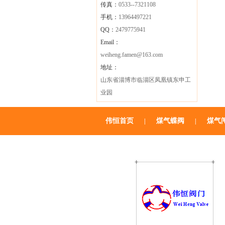
传真：
0533--7321108
手机：
13964497221
QQ：
2479775941
Email：
weiheng.famen@163.com
地址：
山东省淄博市临淄区凤凰镇东申工
业园
伟恒首页
煤气蝶阀
煤气
|
|