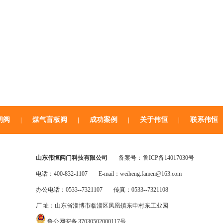
闸阀
煤气盲板阀
成功案例
关于伟恒
联系伟恒
|
|
|
|
山东伟恒阀门科技有限公司
备案号：
鲁ICP备14017030号
电话：400-832-1107
E-mail：weiheng.famen@163.com
办公电话：0533--7321107
传真：0533--7321108
厂 址：山东省淄博市临淄区凤凰镇东申村东工业园
鲁公网安备 37030502000117号