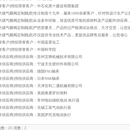
誉客户]
伟恒荣誉客户：中石化第十建设有限集团
大煤气蝶阀定制顾虑]
专注制造十九年，服务1000余家客户，针对性设计生产让
大煤气蝶阀定制顾虑]
从业多年经验，筛选优质可靠的原材料及产品配件供应商
大煤气蝶阀定制顾虑]
严把质量关，产品经过严格测试合格后，方才交货，让您
大煤气蝶阀定制顾虑]
不仅提供专业技术产品，更提供品牌售后服务，让您省心
誉客户]
伟恒荣誉客户：中国蓝星化工
誉客户]
伟恒荣誉客户：中国科学院
作供应商]
伟恒供应商：苏州宝骅机械技术有限公司
作供应商]
伟恒供应商：宁波天生密封件有限公司
作供应商]
伟恒供应商：德国FAG轴承
作供应商]
伟恒供应商：日本NSK轴承
作供应商]
伟恒供应商：天津百利二通机械有限公司
作供应商]
伟恒供应商：美国奥赛罗封填料
作供应商]
伟恒供应商：常州电站辅机电动 执行器
作供应商]
伟恒供应商：无锡工装气动执行器
作供应商]
伟恒供应商：英国罗托克电动执行
数：23 | 页数：2