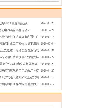
助力MMA装置高效运行
2024-03-26
要选电动涡轮蜗杆传动？
2020-12-21
酐专用线密封保温蝶阀顺利通过广
2020-09-15
隔断阀让化工厂检修人员不用戴
2020-09-04
第三次走进日启橡塑查看液动线
2020-07-31
丰石化顺酐装置改修不锈钢大蝶
2020-06-27
领导来伟恒阀门考察盲板隔断阀
2020-04-29
伟恒阀门煤气阀门产品来厂考察
2020-04-27
好？煤气通风蝶阀如何正确安装
2020-03-17
气蝶阀和普通煤气蝶阀适用的介
2020-03-12