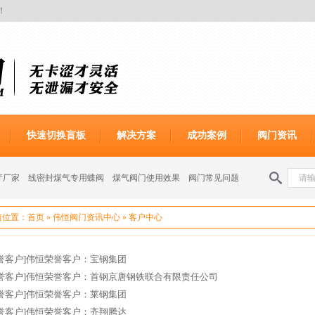
！
快速切换盲板
解决方案
成功案例
阀门资讯
产厂家
线密封煤气专用蝶阀
煤气阀门使用效果
阀门常见问题
前位置：
首页
»
伟恒阀门资讯中心
»
客户中心
誉客户]
伟恒荣誉客户：宝钢集团
誉客户]
伟恒荣誉客户：首钢京唐钢铁联合有限责任公司
誉客户]
伟恒荣誉客户：莱钢集团
誉客户]
伟恒荣誉客户：齐翔腾达