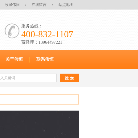
收藏伟恒
/
在线留言
/
站点地图
服务热线：
400-832-1107
贾经理：13964497221
关于伟恒
联系伟恒