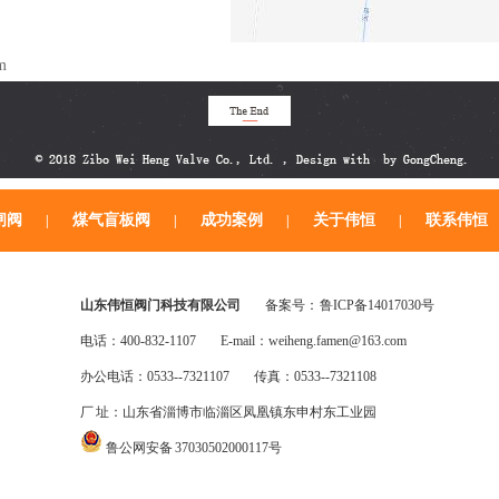
m
闸阀
煤气盲板阀
成功案例
关于伟恒
联系伟恒
|
|
|
|
山东伟恒阀门科技有限公司
备案号：
鲁ICP备14017030号
电话：400-832-1107
E-mail：weiheng.famen@163.com
办公电话：0533--7321107
传真：0533--7321108
厂 址：山东省淄博市临淄区凤凰镇东申村东工业园
鲁公网安备 37030502000117号