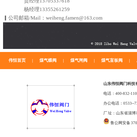
贾经理13705337618
杨经理13355261259
▎公司邮箱/Mail：weiheng.famen@163.com
伟恒首页
煤气蝶阀
煤气闸阀
煤气盲板阀
|
|
|
|
山东伟恒阀门科技
电话：400-832-11
办公电话：0533--73
厂 址：山东省淄
鲁公网安备 3703