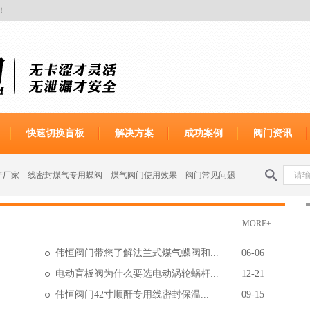
！
快速切换盲板
解决方案
成功案例
阀门资讯
产厂家
线密封煤气专用蝶阀
煤气阀门使用效果
阀门常见问题
MORE+
伟恒阀门带您了解法兰式煤气蝶阀和...
06-06
电动盲板阀为什么要选电动涡轮蜗杆...
12-21
伟恒阀门42寸顺酐专用线密封保温...
09-15