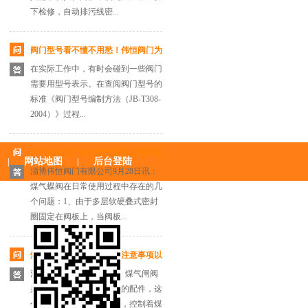
下检修，自动排污线密...
阀门型号看不懂不用愁！伟恒阀门为
在实际工作中，有时会碰到一些阀门
您整理阀门型号的编制方法
需要用型号表示。在查阅阀门型号的
标准《阀门型号编制方法（JB-T308-
2004）》过程...
在日常使用过程中煤气蝶阀出现问题
网站地图
后台登陆
|
|
淄博伟恒阀门有限公司9月28日讯：
应如何解决？
煤气蝶阀在日常使用过程中存在的几
个问题：1、由于多层软硬叠式密封
圈固定在阀板上，当阀板...
煤气闸阀的安装与维护应注意事项以
淄博伟恒阀门7月10日讯：煤气闸阀
及煤气闸阀的优缺点
是煤气管道设备中最重要的配件，这
个阀门相当是一个控制器，控制着煤