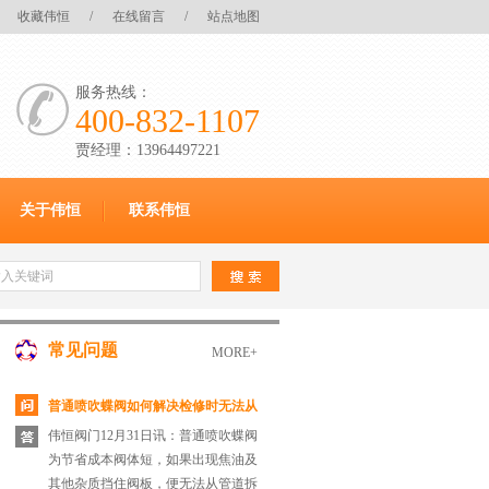
收藏伟恒
/
在线留言
/
站点地图
服务热线：
400-832-1107
贾经理：13964497221
关于伟恒
联系伟恒
常见问题
MORE+
普通喷吹蝶阀如何解决检修时无法从
伟恒阀门12月31日讯：普通喷吹蝶阀
管道拆除的问题
为节省成本阀体短，如果出现焦油及
其他杂质挡住阀板，便无法从管道拆