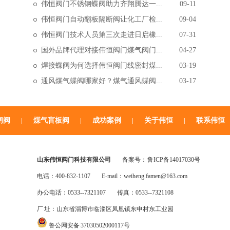
伟恒阀门不锈钢蝶阀助力齐翔腾达一...
09-11
伟恒阀门自动翻板隔断阀让化工厂检...
09-04
伟恒阀门技术人员第三次走进日启橡...
07-31
国外品牌代理对接伟恒阀门煤气阀门...
04-27
焊接蝶阀为何选择伟恒阀门线密封煤...
03-19
通风煤气蝶阀哪家好？煤气通风蝶阀...
03-17
电动蝶阀和伟恒阀门电动线密封煤气...
03-14
伟恒阀门线密封煤气蝶阀和普通煤气...
03-12
闸阀
煤气盲板阀
成功案例
关于伟恒
联系伟恒
|
|
|
|
上海宝钢高炉起火，敲响煤气蝶阀安...
03-10
山东伟恒阀门科技有限公司
备案号：
鲁ICP备14017030号
电话：400-832-1107
E-mail：weiheng.famen@163.com
办公电话：0533--7321107
传真：0533--7321108
厂 址：山东省淄博市临淄区凤凰镇东申村东工业园
鲁公网安备 37030502000117号