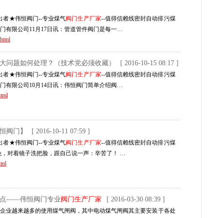
者★伟恒阀门--专业煤气
阀门生产厂家
--值得信赖线密封自动排污煤
门有限公司11月17日讯：管道管件阀门是每一…
html
九大问题如何处理？（技术党必须收藏）
[ 2016-10-15 08:17 ]
者★伟恒阀门--专业煤气
阀门生产厂家
--值得信赖线密封自动排污煤
门有限公司10月14日讯：伟恒阀门简单介绍阀…
tml
伟恒阀门】
[ 2016-10-11 07:59 ]
者★伟恒阀门--专业煤气
阀门生产厂家
--值得信赖线密封自动排污煤
到晚，对着镜子洗把脸，跟自己说一声：辛苦了！ …
tml
特点——伟恒阀门专业
阀门生产厂家
[ 2016-03-30 08:39 ]
业企业越来越多的使用煤气闸阀，其中电动煤气闸阀其主要安装于各处