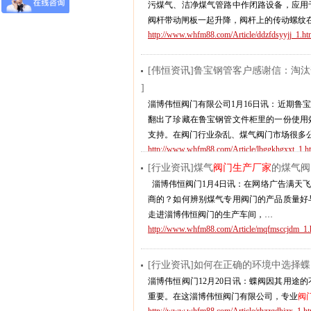
污煤气、洁净煤气管路中作闭路设备，应用
阀杆带动闸板一起升降，阀杆上的传动螺纹
http://www.whfm88.com/Article/ddzfdsyyjj_1.ht
[伟恒资讯]鲁宝钢管客户感谢信：淘
]
淄博伟恒阀门有限公司1月16日讯：近期鲁
翻出了珍藏在鲁宝钢管文件柜里的一份使用
支持。在阀门行业杂乱、煤气阀门市场很多
http://www.whfm88.com/Article/lbggkhgxxt_1.h
[行业资讯]煤气
阀门生产厂家
的煤气阀
淄博伟恒阀门1月4日讯：在网络广告满天
商的？如何辨别煤气专用阀门的产品质量好
走进淄博伟恒阀门的生产车间，…
http://www.whfm88.com/Article/mqfmsccjdm_1.
[行业资讯]如何在正确的环境中选择
淄博伟恒阀门12月20日讯：蝶阀因其用途
重要。在这淄博伟恒阀门有限公司，专业
阀