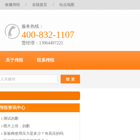
收藏伟恒
/
在线留言
/
站点地图
服务热线：
400-832-1107
贾经理：13964497221
关于伟恒
联系伟恒
伟恒资讯中心
测试勿删
图片上传，勿删
盲板阀使用压力是多少？有高压的吗