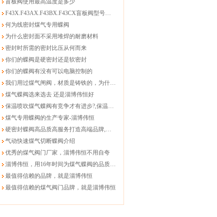
盲板阀使用最高温度是多少
F43X.F43AX.F43BX.F43CX盲板阀型号有啥区别
何为线密封煤气专用蝶阀
为什么密封面不采用堆焊的耐磨材料
密封时所需的密封比压从何而来
你们的蝶阀是硬密封还是软密封
你们的蝶阀有没有可以电脑控制的
我们用过煤气闸阀，材质是铸铁的，为什么你们的蝶阀不能用铸铁
煤气蝶阀选来选去 还是淄博伟恒好
保温喷吹煤气蝶阀有竞争才有进步?,保温喷吹煤气蝶阀
煤气专用蝶阀的生产专家-淄博伟恒
硬密封蝶阀高品质高服务打造高端品牌,煤气蝶阀
气动快速煤气切断蝶阀介绍
优秀的煤气阀门厂家，淄博伟恒不用自夸
淄博伟恒，用16年时间为煤气蝶阀的品质护航
最值得信赖的品牌，就是淄博伟恒
最值得信赖的煤气阀门品牌，就是淄博伟恒