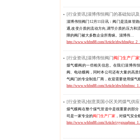
[行业资讯]淄博伟恒阀门的基础知识
淄博伟恒阀门12月11日讯：阀门是流体管
通,改变介质的流动方向,调节介质的压力和
障的阀门被大多数企业所青睐。淄博伟…
http://www.whfm88.com/Article/zbwhfmdjcz_2_
[行业资讯]淄博伟恒阀门
阀门生产厂家
煤气蝶阀的一些相关信息。在我们淄博伟
阀、电动蝶阀，同时本公司还有大量的高质
气阀门的专业制造厂商，欢迎需要使用煤气
http://www.whfm88.com/Article/zbwhfmfmsc_1.
[行业资讯]创意英国小区关闭煤气供
煤气蝶阀在整个煤气管道中是很重要的部分
司是一家专业的
阀门生产厂家
，对煤气安全
http://www.whfm88.com/Article/cyygxqgbmq_1.