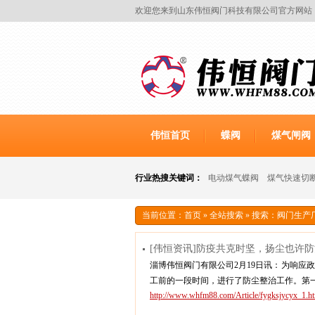
欢迎您来到山东伟恒阀门科技有限公司官方网站
伟恒首页
蝶阀
煤气闸阀
行业热搜关键词：
电动煤气蝶阀
煤气快速切
当前位置：
首页
»
全站搜索
» 搜索：阀门生产
[伟恒资讯]防疫共克时坚，扬尘也许
淄博伟恒阀门有限公司2月19日讯：为响应
工前的一段时间，进行了防尘整治工作。第一本
http://www.whfm88.com/Article/fygksjycyx_1.h