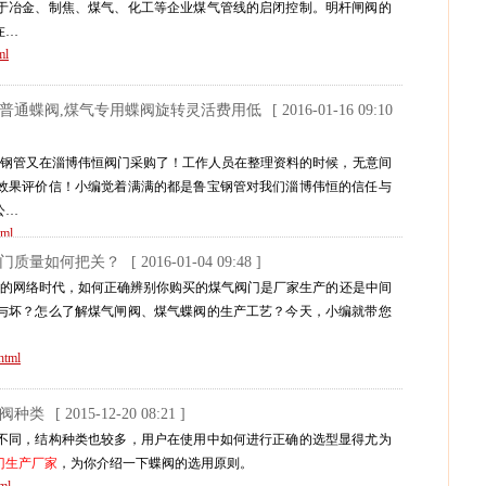
于冶金、制焦、煤气、化工等企业煤气管线的启闭控制。明杆闸阀的
在…
ml
汰普通蝶阀,煤气专用蝶阀旋转灵活费用低
[ 2016-01-16 09:10
宝钢管又在淄博伟恒阀门采购了！工作人员在整理资料的时候，无意间
效果评价信！小编觉着满满的都是鲁宝钢管对我们淄博伟恒的信任与
公…
tml
门质量如何把关？
[ 2016-01-04 09:48 ]
飞的网络时代，如何正确辨别你购买的煤气阀门是厂家生产的还是中间
与坏？怎么了解煤气闸阀、煤气蝶阀的生产工艺？今天，小编就带您
html
蝶阀种类
[ 2015-12-20 08:21 ]
的不同，结构种类也较多，用户在使用中如何进行正确的选型显得尤为
门生产厂家
，为你介绍一下蝶阀的选用原则。