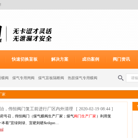
！
快速切换盲板
解决方案
成功案例
阀门资讯
断蝶阀
煤气专用闸阀
煤气盲板隔断阀
热脏煤气专用蝶阀
厂家
防治，伟恒阀门复工前进行厂区内外清理
[ 2020-02-19 08:44 ]
政府号召，伟恒阀门（煤气蝶阀生产厂家；煤气
阀门生产厂家
）利用复
着“宜绿则绿、宜硬则硬&rdquo…
tml