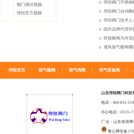
伟恒阀门不锈钢蝶
阀门调试视频
伟恒阀门自动翻板
伟恒官方视频
伟恒阀门技术人员
国外品牌代理对接
焊接蝶阀为何选择
通风煤气蝶阀哪家
电动蝶阀和伟恒阀
伟恒阀门线密封煤
伟恒首页
煤气蝶阀
煤气闸阀
煤气盲板阀
|
|
|
|
上海宝钢高炉起火
山东伟恒阀门科技
电话：400-832-11
办公电话：0533--73
厂 址：山东省淄
鲁公网安备 3703