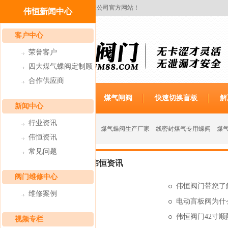
欢迎您来到山东伟恒阀门科技有限公司官方网站！
伟恒新闻中心
客户中心
荣誉客户
四大煤气蝶阀定制顾
合作供应商
虑
伟恒首页
蝶阀
煤气闸阀
快速切换盲板
解
新闻中心
行业资讯
行业热搜关键词：
煤气专用闸阀
煤气蝶阀生产厂家
线密封煤气专用蝶阀
煤
伟恒资讯
常见问题
行业资讯
伟恒资讯
阀门维修中心
伟恒阀门带您了解
维修案例
电动盲板阀为什么
伟恒阀门42寸顺
视频专栏